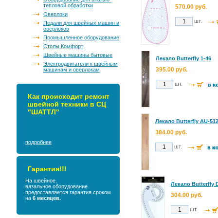
тепловой обработки
570.00 руб.
Оверлоки
шт.
Педали для швейных машин и
оверлоков
Промышленное оборудование
Столы Комфорт
Швейные машины бытовые
Лекало Butterfly 1-46
Электродвигатели к швейным
395.00 руб.
машинам и оверлокам
шт.
Как происходит ремонт
швейной техники в СЦ
"ШАТТЛ"
Лекало Butterfly AU-51
384.00 руб.
подробнее
шт.
Гарантия!!!
На швейное,
Лекало Butterfly 
вязальное оборудование
предоставляется гарантия сроком
304.00 руб.
на
6 месяцев.
шт.