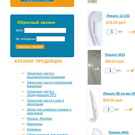
Лекало 12-232
Обратный звонок
818.00 руб.
ФИО:
шт.
№ телефона:
Лекало 3231
КАТАЛОГ ПРОДУКЦИИ
309.00 руб.
шт.
Запасные части к
вышивальным машинам
Запасные части к вязальным
машинам
Запасные части к
Лекало 58 см арт 6
оборудованию ВТО
950.00 руб.
Запасные части к ш/м и
оверлокам
шт.
Лапки для швейных машин и
оверлоков
Лекала, Линейки
Манекены
Ножницы
Лекало 6401
Оборудование для влажно-