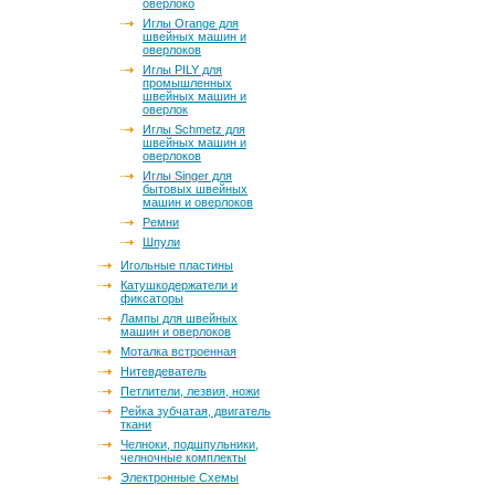
оверлоко
Иглы Orange для
швейных машин и
оверлоков
Иглы PILY для
промышленных
швейных машин и
оверлок
Иглы Schmetz для
швейных машин и
оверлоков
Иглы Singer для
бытовых швейных
машин и оверлоков
Ремни
Шпули
Игольные пластины
Катушкодержатели и
фиксаторы
Лампы для швейных
машин и оверлоков
Моталка встроенная
Нитевдеватель
Петлители, лезвия, ножи
Рейка зубчатая, двигатель
ткани
Челноки, подшпульники,
челночные комплекты
Электронные Схемы