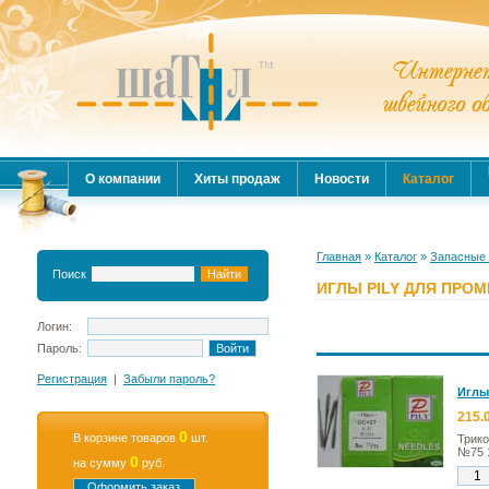
О компании
Хиты продаж
Новости
Каталог
Главная
»
Каталог
»
Запасные 
Поиск
ИГЛЫ PILY ДЛЯ ПР
Логин:
Пароль:
Регистрация
|
Забыли пароль?
Иглы
215.
0
В корзине товаров
шт.
Трико
№75 
0
на сумму
руб.
Оформить заказ