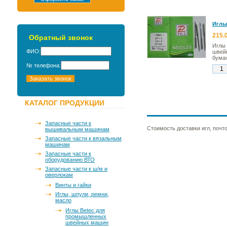
Иглы
215.
Обратный звонок
Иглы
ФИО:
швей
бума
№ телефона:
КАТАЛОГ ПРОДУКЦИИ
Запасные части к
Стоимость доставки игл, почто
вышивальным машинам
Запасные части к вязальным
машинам
Запасные части к
оборудованию ВТО
Запасные части к ш/м и
оверлокам
Винты и гайки
Иглы, шпули, ремни,
масло
Иглы Betec для
промышленных
швейных машин