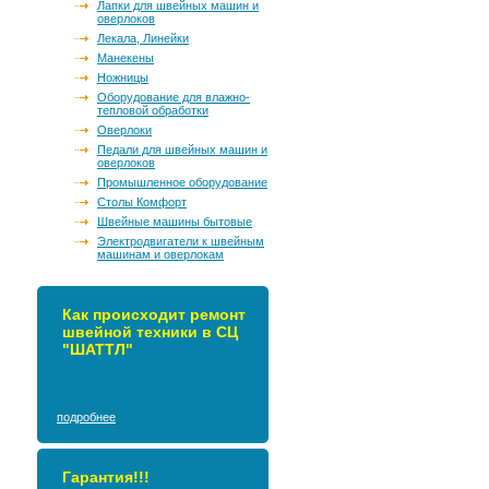
Лапки для швейных машин и
оверлоков
Лекала, Линейки
Манекены
Ножницы
Оборудование для влажно-
тепловой обработки
Оверлоки
Педали для швейных машин и
оверлоков
Промышленное оборудование
Столы Комфорт
Швейные машины бытовые
Электродвигатели к швейным
машинам и оверлокам
Как происходит ремонт
швейной техники в СЦ
"ШАТТЛ"
подробнее
Гарантия!!!