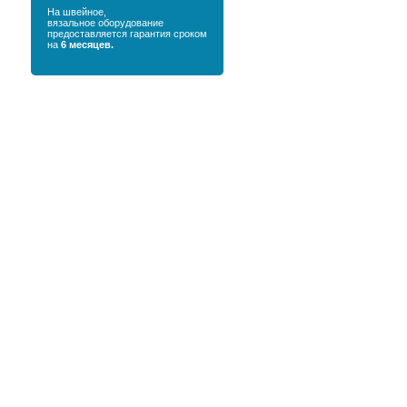
На швейное,
вязальное оборудование
предоставляется гарантия сроком
на
6 месяцев.