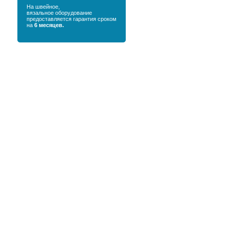
На швейное,
вязальное оборудование
предоставляется гарантия сроком
на
6 месяцев.