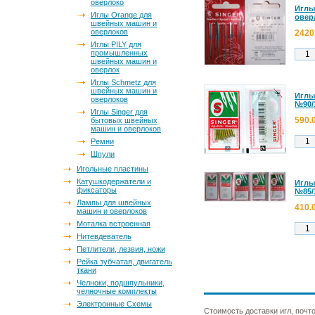
оверлоко
Иглы 
Иглы Orange для
овер
швейных машин и
оверлоков
2420
Иглы PILY для
промышленных
швейных машин и
оверлок
Иглы Schmetz для
швейных машин и
Иглы
оверлоков
№90/
Иглы Singer для
590.
бытовых швейных
машин и оверлоков
Ремни
Шпули
Игольные пластины
Катушкодержатели и
Иглы
фиксаторы
№85/1
Лампы для швейных
410.
машин и оверлоков
Моталка встроенная
Нитевдеватель
Петлители, лезвия, ножи
Рейка зубчатая, двигатель
ткани
Челноки, подшпульники,
челночные комплекты
Электронные Схемы
Стоимость доставки игл, почто