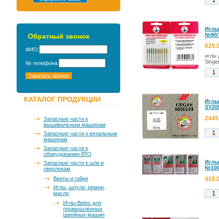
Иглы
№90/1
Обратный звонок
625.
ФИО:
иглы
Singe
№ телефона:
КАТАЛОГ ПРОДУКЦИИ
Иглы 
SY205
2445
Запасные части к
вышивальным машинам
Запасные части к вязальным
машинам
Запасные части к
оборудованию ВТО
Иглы
Запасные части к ш/м и
№100
оверлокам
Винты и гайки
410.
Иглы, шпули, ремни,
масло
Иглы Betec для
промышленных
швейных машин