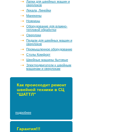
Лапки для швейных машин и
оверлоков
Лекала, Линейки
Манекены
Ножницы
Оборудование для влажно-
тепловой обработки
Оверлоки
Педали для швейных машин и
оверлоков
Промышленное оборудование
Столы Комфорт
Швейные машины бытовые
Электродвигатели к швейным
машинам и оверлокам
Как происходит ремонт
швейной техники в СЦ
"ШАТТЛ"
подробнее
Гарантия!!!