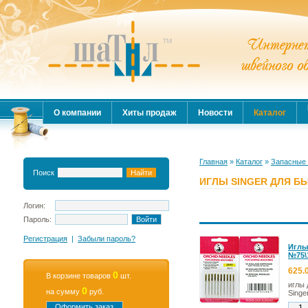
О компании
Хиты продаж
Новости
Каталог
Главная
»
Каталог
»
Запасные 
Поиск
ИГЛЫ SINGER ДЛЯ 
Логин:
Пароль:
Регистрация
|
Забыли пароль?
Иглы
№75\1
625.
0
В корзине товаров
шт.
иглы
0
на сумму
руб.
Singe
Оформить заказ