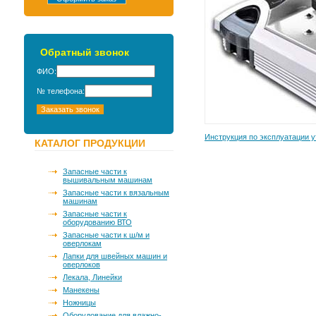
Обратный звонок
ФИО:
№ телефона:
Инструкция по эксплуатации 
КАТАЛОГ ПРОДУКЦИИ
Запасные части к
вышивальным машинам
Запасные части к вязальным
машинам
Запасные части к
оборудованию ВТО
Запасные части к ш/м и
оверлокам
Лапки для швейных машин и
оверлоков
Лекала, Линейки
Манекены
Ножницы
Оборудование для влажно-