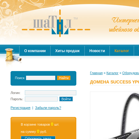
О компании
Хиты продаж
Новости
Каталог
Главная
»
Каталог
»
Оборудова
Поиск
ДОМЕНА SUCCESS YP
Логин:
Пароль:
Регистрация
|
Забыли пароль?
0
В корзине товаров
шт.
0
на сумму
руб.
Оформить заказ