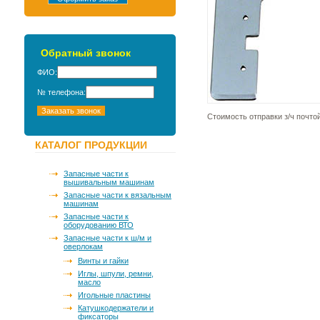
Обратный звонок
ФИО:
№ телефона:
Стоимость отправки з/ч почто
КАТАЛОГ ПРОДУКЦИИ
Запасные части к
вышивальным машинам
Запасные части к вязальным
машинам
Запасные части к
оборудованию ВТО
Запасные части к ш/м и
оверлокам
Винты и гайки
Иглы, шпули, ремни,
масло
Игольные пластины
Катушкодержатели и
фиксаторы