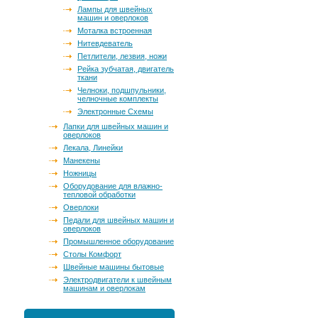
Лампы для швейных
машин и оверлоков
Моталка встроенная
Нитевдеватель
Петлители, лезвия, ножи
Рейка зубчатая, двигатель
ткани
Челноки, подшпульники,
челночные комплекты
Электронные Схемы
Лапки для швейных машин и
оверлоков
Лекала, Линейки
Манекены
Ножницы
Оборудование для влажно-
тепловой обработки
Оверлоки
Педали для швейных машин и
оверлоков
Промышленное оборудование
Столы Комфорт
Швейные машины бытовые
Электродвигатели к швейным
машинам и оверлокам