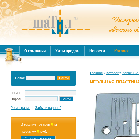
О компании
Хиты продаж
Новости
Каталог
Главная
»
Каталог
»
Запасные 
Поиск
ИГОЛЬНАЯ ПЛАСТИНА
Логин:
Пароль:
Регистрация
|
Забыли пароль?
0
В корзине товаров
шт.
0
на сумму
руб.
Оформить заказ