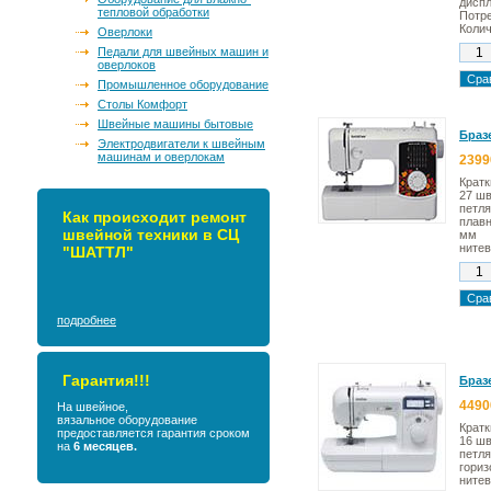
диспл
тепловой обработки
Потр
Колич
Оверлоки
Педали для швейных машин и
оверлоков
Промышленное оборудование
Столы Комфорт
Швейные машины бытовые
Бразе
Электродвигатели к швейным
машинам и оверлокам
2399
Кратк
27 шв
петля
Как происходит ремонт
плавн
швейной техники в СЦ
мм
нитев
"ШАТТЛ"
подробнее
Гарантия!!!
Бразе
4490
На швейное,
вязальное оборудование
Кратк
предоставляется гарантия сроком
16 ш
на
6 месяцев.
петля
гориз
нитев