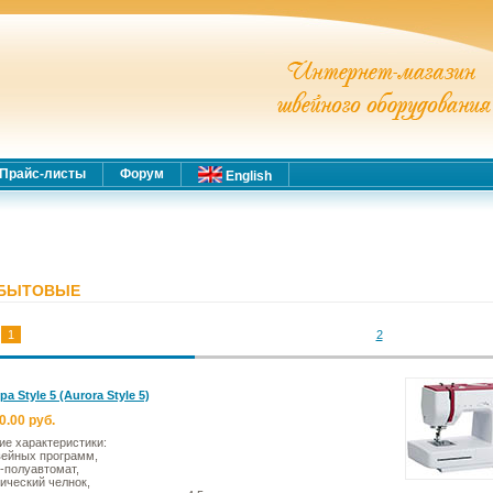
Прайс-листы
Форум
English
БЫТОВЫЕ
1
2
а Style 5 (Aurora Style 5)
0.00 руб.
ие характеристики:
вейных программ,
-полуавтомат,
ический челнок,