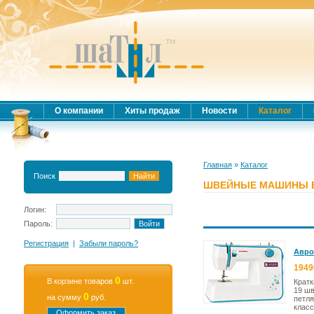
О компании
Хиты продаж
Новости
Каталог
Главная
»
Каталог
Поиск
ШВЕЙНЫЕ МАШИНЫ 
Логин:
Пароль:
Регистрация
|
Забыли пароль?
Аврор
1949
0
В корзине товаров
шт.
Кратк
19 ш
0
на сумму
руб.
петля
класс
Оформить заказ