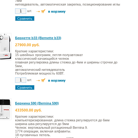
7мм
нитевдеватель, автоматическая закрепка, позиционирование иглы
шт.
Бернетте b33 (Bernette b33)
27900.00 руб.
Краткие характеристики:
15 швейных программ, петля-полуавтомат
классический качающийся челнок
плавная регулировка длины стежка до 4мм и ширины строчки до
5мм,
автоматический нитевдеватель
Потребляемая мощность 60ВТ.
шт.
Бернина 590 (Bernina 590)
433500.00 руб.
Краткие характеристики:
компьютеризированная. длина стежка регулируется до 6мм
ширина шва регулируется до 9мм
Челнок: вертикальный ротационный Bernina 9.
1774 операции, включая алфавиты.
18 пуговичных петель.