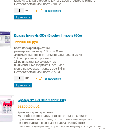
Максимальная скорость шитья: 1000 стежков в минуту.
Потребляемая мощность: 90 Вт.
шт.
Бразер In-novis 850e (Brother In-novis 850e)
159900.00 руб.
Краткие характеристики:
размер вышивки до 160 х 260 мм
аксимальная скорость вышивания 850 ст/мин
138 встроенных дизайнов
11 вышивальных алфавитов
вышивальные форматы .pes, .dst
меню на русском языке , вес 8,6 кг
Потребляемая мощность 55 ВТ.
шт.
Бразер NV-100 (Brother NV-100)
92200.00 руб.
Краткие характеристики:
30 швейных программ, петля-автомат (6 видов)
горизонтальный челнок, автоматическая закрепка,
нитевдеватель, быстрая зправка нижней нити
плавная регулировка скорости, светодиодная подсветка