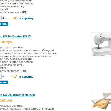
ая регулировка скорости,
жность шитья без педали,
ионирование иглы,
исплей
сть двигателя 42ВТ.
шт.
р NV-20 (Brother NV-20)
0.00 руб.
ие характеристики:
ейных программ, петля-автомат (5 видов)
онтальный челнок, автоматическая закрепка,
деватель, быстрая зправка нижней нити
ая регулировка скорости,
жность шитья без педали,
ионирование иглы,
исплей
сть двигателя 42ВТ.
шт.
р NX-200 (Brother NX-200)
0.00 руб.
ие характеристики:
ейных программ, петля-автомат (7 видов),