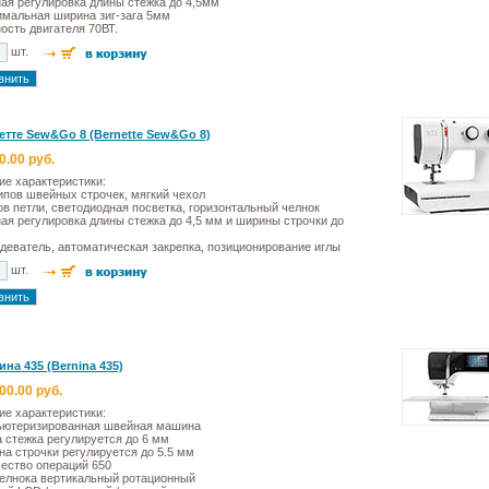
ая регулировка длины стежка до 4,5мм
мальная ширина зиг-зага 5мм
сть двигателя 70ВТ.
шт.
етте Sew&Go 8 (Bernette Sew&Go 8)
0.00 руб.
ие характеристики:
ипов швейных строчек, мягкий чехол
ов петли, светодиодная посветка, горизонтальный челнок
ая регулировка длины стежка до 4,5 мм и ширины строчки до
деватель, автоматическая закрепка, позиционирование иглы
шт.
на 435 (Bernina 435)
00.00 руб.
ие характеристики:
ьютеризированная швейная машина
 стежка регулируется до 6 мм
а строчки регулируется до 5.5 мм
ество операций 650
елнока вертикальный ротационный