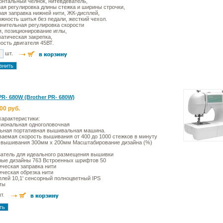
онтальный челнок, нитевдеватель,
ая регулировка длины стежка и ширины строчки,
ая заправка нижней нити, ЖК-дисплей,
жность шитья без педали, жесткий чехол.
нительная регулировка скорости
, позиционирование иглы,
атическая закрепка,
сть двигателя 45ВТ.
шт.
PR- 680W (Brother PR- 680W)
00 руб.
характеристики:
иональная одноголовочная
льная портативная вышивальная машина.
аемая скорость вышивания от 400 до 1000 стежков в минуту
 вышивания 300мм x 200мм Масштабирование дизайна (%)
затель для идеального размещения вышивки
ные дизайны 763 Встроенных шрифтов 50
ческая заправка нити
ческая обрезка нити
лей 10,1' сенсорный полноцветный IPS
ты
шт.