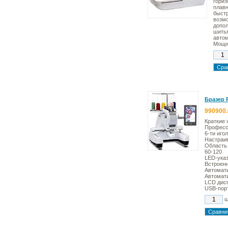
гориз
плавн
быстр
возмо
допол
шитья
автом
Мощно
Бразер 
990900.
Краткие 
Професс
6-ти иго
Настраив
Область
60-120
LED-ука
Встроен
Автомати
Автомати
LCD дисп
USB-пор