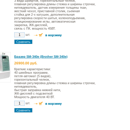
3 вида шрифтов, горизонтальный челнок,
плавная регулировка длины стежка и ширины строчки,
нитевдеватель, датчик измерения толщины ткан,
жесткий чехол, приставной столик, сьемная
стойка для 2-х катушек, дополнительная
регулировка скорости шитья, коленоподьемник,
позиционирование иглы, автоматическая
закрепка, ЖК-дисплей,
связь с ПК. мощность 45ВТ.
шт.
Бразер SM-340e (Brother SM-340e)
26900.00 руб.
Краткие характеристики:
40 швейных программ,
петля-автомат (5 видов),
горизонтальный челнок,
плавная регулировка длины стежка и ширины строчки,
нитевдеватель,
быстрая заправка нижней нити,
ЖК-дисплей c подсветкой
Мощность двигателя 40 ВТ.
шт.