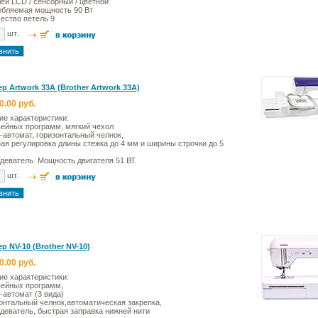
ей LCD / сенсорный / цветной
ебляемая мощность 90 Вт
ество петель 9
шт.
р Artwork 33A (Brother Artwork 33A)
0.00 руб.
ие характеристики:
ейных программ, мягкий чехол
-автомат, горизонтальный челнок,
ая регулировка длины стежка до 4 мм и ширины строчки до 5
деватель. Мощность двигателя 51 ВТ.
шт.
р NV-10 (Brother NV-10)
0.00 руб.
ие характеристики:
вейных программ,
-автомат (3 вида)
онтальный челнок,автоматическая закрепка,
деватель, быстрая заправка нижней нити