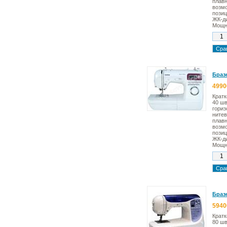
плавн
возмо
позиц
ЖК-д
Мощно
Бразе
4990
Кратк
40 шв
гориз
нитев
плавн
возмо
позиц
ЖК-д
Мощно
Бразе
5940
Кратк
80 шв