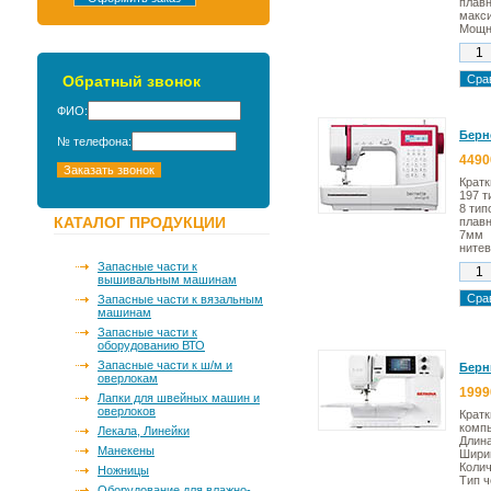
плавн
макси
Мощно
Обратный звонок
ФИО:
Берн
№ телефона:
4490
Кратк
197 т
8 тип
КАТАЛОГ ПРОДУКЦИИ
плавн
7мм
нитев
Запасные части к
вышивальным машинам
Запасные части к вязальным
машинам
Запасные части к
оборудованию ВТО
Запасные части к ш/м и
Берни
оверлокам
1999
Лапки для швейных машин и
оверлоков
Кратк
комп
Лекала, Линейки
Длина
Манекены
Ширин
Колич
Ножницы
Тип ч
Оборудование для влажно-