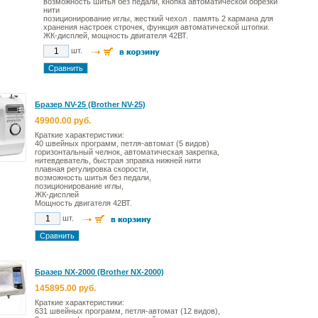
возможность шитья без педали, кнопка автоматической обрезки
нити
позиционирование иглы, жесткий чехол . память 2 кармана для
хранения настроек строчек, функция автоматической штопки.
ЖК-дисплей, мощность двигателя 42ВТ.
шт.
Бразер NV-25 (Brother NV-25)
49900.00 руб.
Краткие характеристики:
40 швейных программ, петля-автомат (5 видов)
горизонтальный челнок, автоматическая закрепка,
нитевдеватель, быстрая зправка нижней нити
плавная регулировка скорости,
возможность шитья без педали,
позиционирование иглы,
ЖК-дисплей
Мощность двигателя 42ВТ.
шт.
Бразер NX-2000 (Brother NX-2000)
145895.00 руб.
Краткие характеристики:
631 швейных программ, петля-автомат (12 видов),