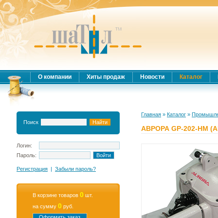
О компании
Хиты продаж
Новости
Каталог
Главная
»
Каталог
»
Промышле
Поиск
АВРОРА GP-202-HM (
Логин:
Пароль:
Регистрация
|
Забыли пароль?
0
В корзине товаров
шт.
0
на сумму
руб.
Оформить заказ