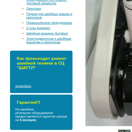
тепловой обработки
Оверлоки
Педали для швейных машин и
оверлоков
Промышленное оборудование
Столы Комфорт
Швейные машины бытовые
Электродвигатели к швейным
машинам и оверлокам
Как происходит ремонт
швейной техники в СЦ
"ШАТТЛ"
подробнее
Гарантия!!!
На швейное,
вязальное оборудование
предоставляется гарантия сроком
на
6 месяцев.