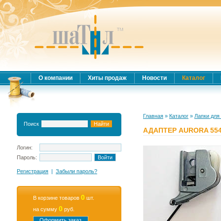
О компании
Хиты продаж
Новости
Каталог
Главная
»
Каталог
»
Лапки для
Поиск
АДАПТЕР AURORA 554
Логин:
Пароль:
Регистрация
|
Забыли пароль?
0
В корзине товаров
шт.
0
на сумму
руб.
Оформить заказ