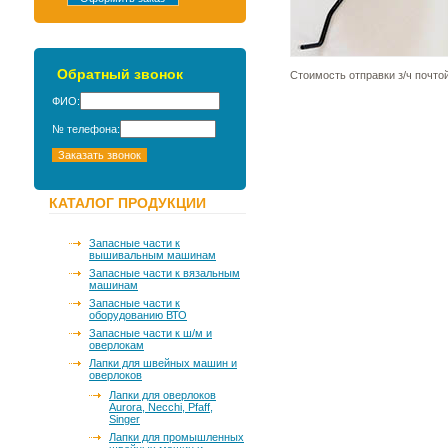
Обратный звонок
Стоимость отправки з/ч почто
ФИО:
№ телефона:
КАТАЛОГ ПРОДУКЦИИ
Запасные части к
вышивальным машинам
Запасные части к вязальным
машинам
Запасные части к
оборудованию ВТО
Запасные части к ш/м и
оверлокам
Лапки для швейных машин и
оверлоков
Лапки для оверлоков
Aurora, Necchi, Pfaff,
Singer
Лапки для промышленных