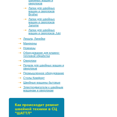
швейных машин и
оверлоков
Лапки для швейных
машин и оверлоков
Brother
Лапки для швейных
машин и оверлоков
Janome
Лапки для швейных
машин и оверлоков Juki
Лекала, Линейки
Манекены
Ножницы
Оборудование для влажно-
тепловой обработки
Оверлоки
Педали для швейных машин и
оверлоков
Промышленное оборудование
Столы Комфорт
Швейные машины бытовые
Электродвигатели к швейным
машинам и оверлокам
Как происходит ремонт
швейной техники в СЦ
"ШАТТЛ"