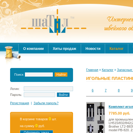
О компании
Хиты продаж
Новости
Каталог
Главная
»
Каталог
»
Запасные 
Поиск
ИГОЛЬНЫЕ ПЛАСТИ
Логин:
6
7
8
9
Пароль:
Регистрация
|
Забыли пароль?
Комплект игол
7785.00 руб.
0
В корзине товаров
шт.
для промышлен
LH515/832/842(
0
на сумму
руб.
Brother LT2-B83
model PB-820. 
Оформить заказ