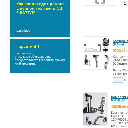
Как происходит ремонт
швейной техники в СЦ
"ШАТТЛ"
подробнее
Комплект
(6.4мм)
Гарантия!!!
9730.00 
На швейное,
вязальное оборудование
Комплект 
предоставляется гарантия сроком
Игольная 
на
6 месяцев.
Зубчатые 
16F
Лапка 257
Иглодержа
ш
Комплект 
504M1-15
10025.00 
Комплект с
R4200LOEE
124-76008 
124-78004 
P253E лапк