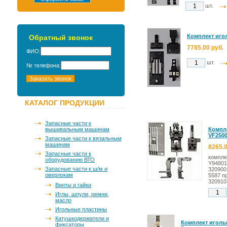
шт.
Комплект игол
Обратный звонок
7785.00 руб.
ФИО:
шт.
№ телефона:
КАТАЛОГ ПРОДУКЦИИ
Запасные части к
вышивальным машинам
Компл
VF250
Запасные части к вязальным
машинам
8265.0
Запасные части к
компле
оборудованию ВТО
Y94801
Запасные части к ш/м и
320900
оверлокам
5587 п
320910
Винты и гайки
Иглы, шпули, ремни,
масло
Игольные пластины
Катушкодержатели и
Комплект игольн
фиксаторы