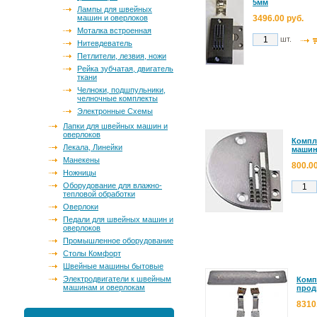
5мм
Лампы для швейных
машин и оверлоков
3496.00 руб.
Моталка встроенная
шт.
Нитевдеватель
Петлители, лезвия, ножи
Рейка зубчатая, двигатель
ткани
Челноки, подшпульники,
челночные комплекты
Электронные Схемы
Лапки для швейных машин и
оверлоков
Компл
Лекала, Линейки
машин
Манекены
800.00
Ножницы
Оборудование для влажно-
тепловой обработки
Оверлоки
Педали для швейных машин и
оверлоков
Промышленное оборудование
Столы Комфорт
Швейные машины бытовые
Электродвигатели к швейным
Комп
машинам и оверлокам
прод
8310